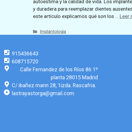
autoestima y la calidad de vida. Los implant
y duradera para reemplazar dientes ausentes
este artículo explicamos qué son los …
Leer
Implantología
915436643
608715720
Calle Fernandez de los Ríos 86 1º
planta 28015 Madrid
C/ ibañez marin 28, 1izda. Rascafria.
lastrayastorga@gmail.com