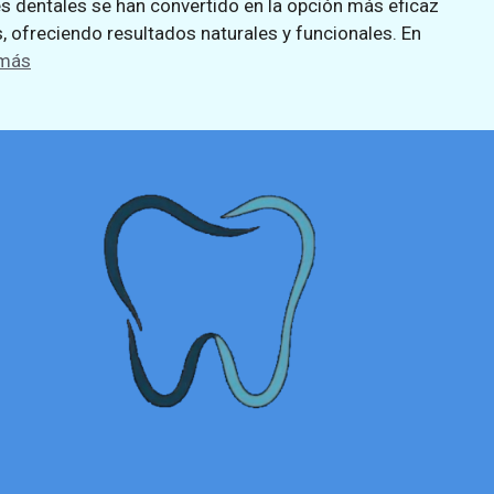
es dentales se han convertido en la opción más eficaz
, ofreciendo resultados naturales y funcionales. En
 más